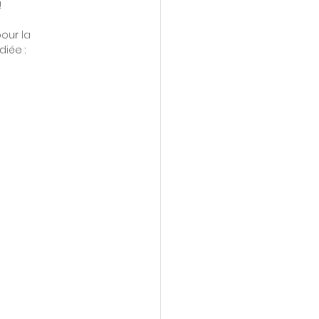
!
our la 
iée :